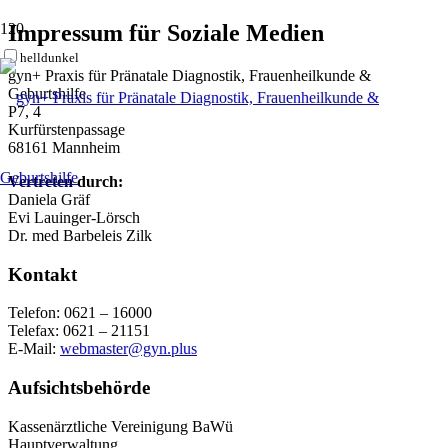
Impressum für Soziale Medien
hell
dunkel
gyn+ Praxis für Pränatale Diagnostik, Frauenheilkunde &
Geburtshilfe
P7, 4
Kurfürstenpassage
68161 Mannheim
Vertreten durch:
Daniela Gräf
Evi Lauinger-Lörsch
Dr. med Barbeleis Zilk
Kontakt
Telefon: 0621 – 16000
Telefax: 0621 – 21151
E-Mail:
webmaster@gyn.plus
Aufsichtsbehörde
Kassenärztliche Vereinigung BaWü
Hauptverwaltung